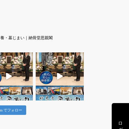
供養・墓じまい｜納骨堂思親閣
gram でフォロー