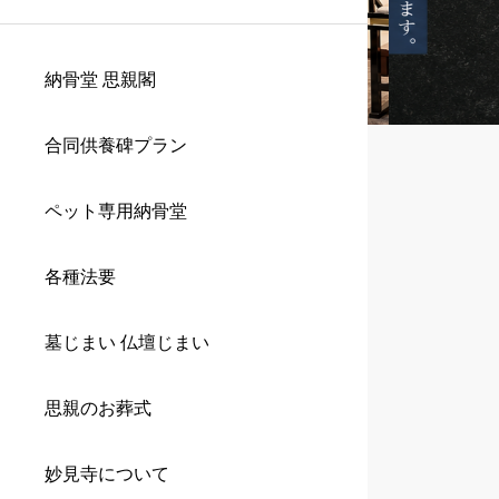
納骨堂 思親閣
合同供養碑プラン
ペット専用納骨堂
各種法要
墓じまい 仏壇じまい
思親のお葬式
妙見寺について